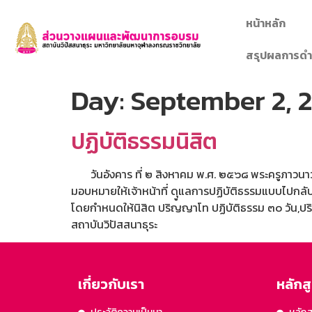
หน้าหลัก
สรุปผลการดำ
Day:
September 2, 
ปฏิบัติธรรมนิสิต
วันอังคาร ที่ ๒ สิงหาคม พ.ศ. ๒๕๖๘ พระครูภาวนาว
มอบหมายให้เจ้าหน้าที่ ดุูแลการปฏิบัติธรรมแบบไปกลั
โดยกำหนดให้นิสิต ปริญญาโท ปฏิบัติธรรม ๓๐ วัน,ป
สถาบันวิปัสสนาธุระ
เกี่ยวกับเรา
หลักส