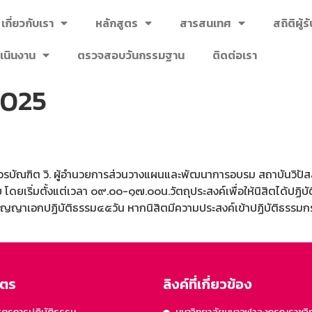
เกี่ยวกับเรา
หลักสูตร
สารสนเทศ
สถิติผู้
เนินงาน
ตรวจสอบวันกรรมฐาน
ติดต่อเรา
2025
รบัณฑิต วิ. ผู้อำนวยการส่วนวางแผนและพัฒนาการอบรม สถาบันวิปั
บ โดยเริ่มตั้งแต่เวลา ๐๙.๐๐-๑๗.๐๐น.วัตถุประสงค์เพื่อให้นิสิตได้ปฏ
ริญญาเอกปฏิบัติธรรม๔๕วัน หากนิสิตมีความประสงค์เข้าปฏิบัติธรรม
ูตร
ลิงค์ที่เกี่ยวข้อง