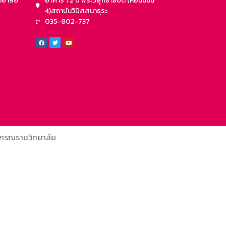
ทยาลัย
อาคาร 72 ปี พระวิสุทธาธิบดี (หอฉันชั้น
4)สถาบันวิปัสสนาธุระ
035-802-737
งกรณราชวิทยาลัย