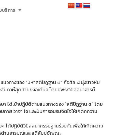
รับบริการ
มแนวทางของ “มหาสติปัฏฐาน ๔” ถือศีล ๘ นุ่งขาวห่ม
สัปดาห์สุดท้ายขงอเดืนอ โดยมีพระวิปัสสนาจารย์
กษา ได้เข้าปฏิบัติตามแนวทางของ “สติปัฏฐาน ๔” โดย
สงบกาย วาจา ใจ และป็นการอบรมจิตใจให้เกิดคความ
 ได้ปฏิบัติวิปัสสนากรรมฐานร่วมกันเพื่อให้เกิดความ
ลาดด้านอารมณ์และสติสัมปชัญญะ