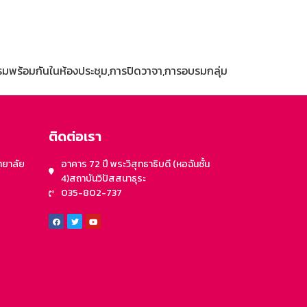
รมพร้อมกันในห้องประชุม,การปิดวาจา,การอบรมกลุ่ม
ติดต่อเรา
ทยาลัย
อาคาร 72 ปี พระวิสุทธาธิบดี (หอฉันชั้น
4)สถาบันวิปัสสนาธุระ
035-802-737