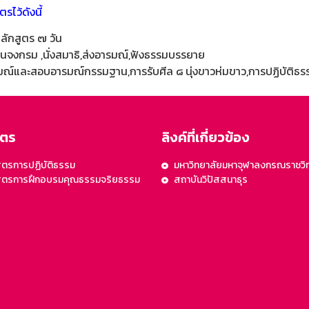
ไว้ดังนี้
ลักสูตร ๗ วัน
ินจงกรม ,นั่งสมาธิ,ส่งอารมณ์,ฟังธรรมบรรยาย
มณ์และสอบอารมณ์กรรมฐาน,การรับศีล ๘ นุ่งขาวห่มขาว,การปฏิบัติธร
ูตร
ลิงค์ที่เกี่ยวข้อง
ูตรการปฏิบัติธรรม
มหาวิทยาลัยมหาจุฬาลงกรณราชวิ
สูตรการฝึกอบรมคุณธรรมจริยธรรม
สถาบันวิปัสสนาธุร