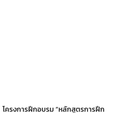
โครงการฝึกอบรม “หลักสูตรการฝึก