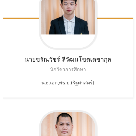
นายชรัณวัชร์
ลีวัฒนโชตเดชากุล
นักวิชาการศึกษา
น.ธ.เอก,พธ.บ.(รัฐศาสตร์)