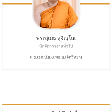
พระสุเมธ
สุจิณฺโณ
นักจัดการงานทั่วไป
น.ธ.เอก,ป.ธ.๔,พธ.บ.(จิตวิทยา)