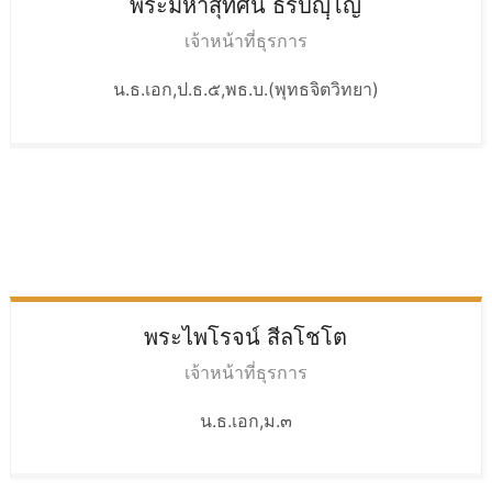
พระมหาสุทัศน์
ธีรปญฺฺโญ
เจ้าหน้าที่ธุรการ
น.ธ.เอก,ป.ธ.๕,พธ.บ.(พุทธจิตวิทยา)
พระไพโรจน์
สีลโชโต
เจ้าหน้าที่ธุรการ
น.ธ.เอก,ม.๓