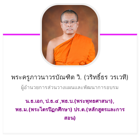
พระครูภาวนาวรบัณฑิต วิ.
(วริทธิ์ธร วรเวที)
ผู้อำนวยการส่วนวางแผนและพัฒนาการอบรม
น.ธ.เอก, ป.ธ.๔ ,พธ.บ.(พระพุทธศาสนา),
พธ.ม.(พระไตรปิฏกศึกษา) ปร.ด.(หลักสูตรและการ
สอน)