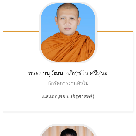
พระภานุวัฒน อภิชฺชโว
ศรีสุระ
นักจัดการงานทั่วไป
น.ธ.เอก,พธ.บ.(รัฐศาสตร์)