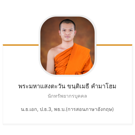
พระมหาแสงตะวัน ขนฺติเมธี
คำมาโฮม
นักทรัพยากรบุคคล
น.ธ.เอก, ป.ธ.3, พธ.บ.(การสอนภาษาอังกฤษ)