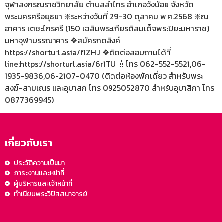
จุฬาลงกรณราชวิทยาลัย ตำบลลำไทร อำเภอวังน้อย จังหวัด
พระนครศรีอยุธยา ❇️ระหว่างวันที่ 29-30 ตุลาคม พ.ศ.2568 ❇️ณ
อาคาร เตชะไกรศรี (150 เฉลิมพระเกียรติสมเด็จพระปิยะมหาราช)
มหาจุฬาบรรณาคาร ❖สมัครกดลิงค์
https://shorturl.asia/fIZHJ ❖ติดต่อสอบถามได้ที่
line:https://shorturl.asia/6r1TU 💧โทร 062-552-5521,06-
1935-9836,06-2107-0470 (ติดต่อห้องพักเดี่ยว สำหรับพระ
สงฆ์-สามเณร และอุบาสก โทร 0925052870 สำหรับอุบาสิกา โทร
0877369945)
เกี่ยวกับเรา
ประวัติความเป็นมา
ภาระงานและหน้าที่
ผู้บริหารและเจ้าหน้าที่
ทำเนียบพระวิปัสสนาจารย์