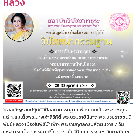
หลวง
❇️ขอเชิญร่วมปฏิบัติวิปัสสนากรรมฐานเพื่อถวายเป็นพระราชกุศล
แด่ ❇️สมเด็จพระนางเจ้าสิริกิติ์ พระบรมราชินีนาถ พระบรมราชชนนี
พันปีหลวง เนื่องในพิธีบำเพ็ญพระราชกุศลครบสัตตมวาร 7 วัน
แห่งการเสด็จสวรรคต ❇️โดยสถาบันวิปัสสนาธุระ มหาวิทยาลัยมหา