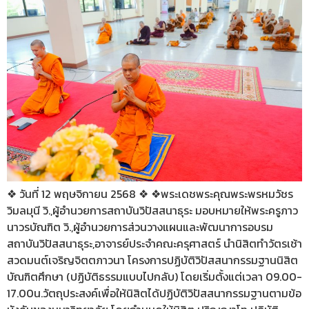
❖ วันที่ 12 พฤษจิกายน 2568 ❖ ❖พระเดชพระคุณพระพรหมวัชร
วิมลมุนี วิ.,ผู้อำนวยการสถาบันวิปัสสนาธุระ มอบหมายให้พระครูภาว
นาวรบัณฑิต วิ.,ผู้อำนวยการส่วนวางแผนและพัฒนาการอบรม
สถาบันวิปัสสนาธุระ,อาจารย์ประจำคณะครุศาสตร์ นำนิสิตทำวัตรเช้า
สวดมนต์เจริญจิตตภาวนา โครงการปฏิบัติวิปัสสนากรรมฐานนิสิต
บัณฑิตศึกษา (ปฏิบัติธรรมแบบไปกลับ) โดยเริ่มตั้งแต่เวลา 09.00-
17.00น.วัตถุประสงค์เพื่อให้นิสิตได้ปฏิบัติวิปัสสนากรรมฐานตามข้อ