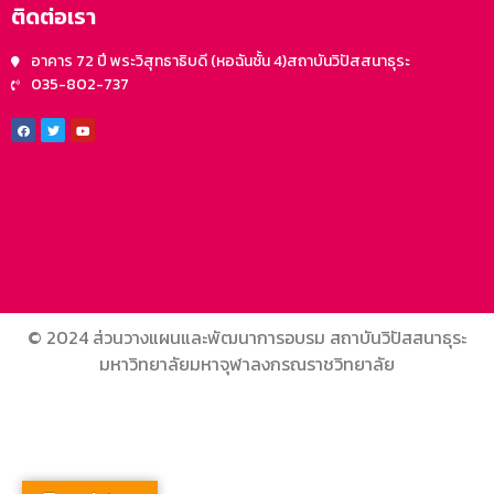
ติดต่อเรา
อาคาร 72 ปี พระวิสุทธาธิบดี (หอฉันชั้น 4)สถาบันวิปัสสนาธุระ
035-802-737
© 2024 ส่วนวางแผนและพัฒนาการอบรม สถาบันวิปัสสนาธุระ
มหาวิทยาลัยมหาจุฬาลงกรณราชวิทยาลัย
agon