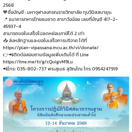
2568
🧡ชื่อบัญชี : มหาจุฬาลงกรณราชวิทยาลัย ทุนวิปัสสนาธุระ
📍 ธนาคารทหารไทยธนชาต สาขาวังน้อย เลขที่บัญชี 417-2-
45937-4
สามารถขอใบเสร็จไปลดหย่อนภาษีได้ 2 เท่า
📥 ส่งหลักฐานและขอใบเสร็จการบริจาค ได้ที่
https://plan-vipassana.mcu.ac.th/vi/donate/
👉📲ติดต่อสอบถามข้อมูลเพิ่มเติมได้ ที่ Line
https://line.me/ti/g/cQuigvM9Lu
📲โทร: 035-802-737 พระสุเมธ สุจิณโณ โทร 0954247919