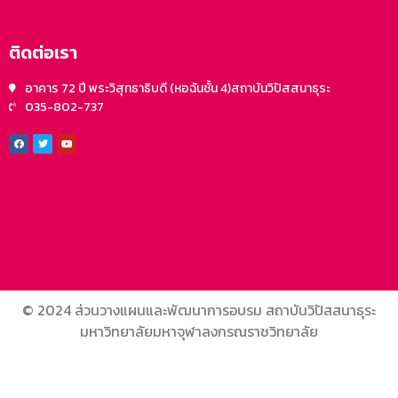
ติดต่อเรา
อาคาร 72 ปี พระวิสุทธาธิบดี (หอฉันชั้น 4)สถาบันวิปัสสนาธุระ
035-802-737
© 2024 ส่วนวางแผนและพัฒนาการอบรม สถาบันวิปัสสนาธุระ
มหาวิทยาลัยมหาจุฬาลงกรณราชวิทยาลัย
bagon